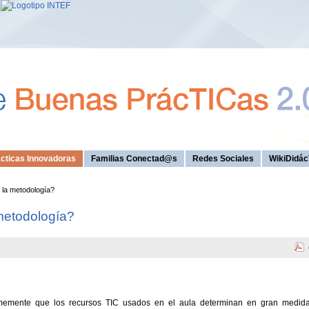
cticas Innovadoras
Familias Conectad@s
Redes Sociales
WikiDidác
la metodología?
metodología?
firmemente que los recursos TIC usados en el aula determinan en gran medid