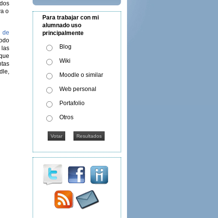
 dos
va o
Para trabajar con mi
alumnado uso
o de
principalmente
todo
Blog
 las
 que
Wiki
tas
dle,
Moodle o similar
Web personal
Portafolio
Otros