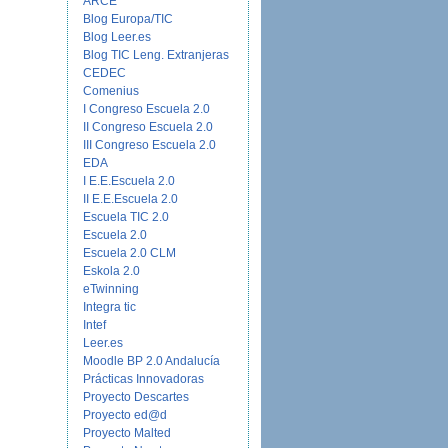
ARCE
Blog Europa/TIC
Blog Leer.es
Blog TIC Leng. Extranjeras
CEDEC
Comenius
I Congreso Escuela 2.0
II Congreso Escuela 2.0
III Congreso Escuela 2.0
EDA
I E.E.Escuela 2.0
II E.E.Escuela 2.0
Escuela TIC 2.0
Escuela 2.0
Escuela 2.0 CLM
Eskola 2.0
eTwinning
Integra tic
Intef
Leer.es
Moodle BP 2.0 Andalucía
Prácticas Innovadoras
Proyecto Descartes
Proyecto ed@d
Proyecto Malted