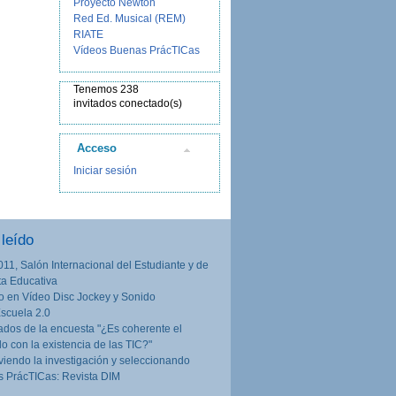
Proyecto Newton
Red Ed. Musical (REM)
RIATE
Vídeos Buenas PrácTICas
Tenemos 238
invitados conectado(s)
Acceso
Iniciar sesión
leído
011, Salón Internacional del Estudiante y de
rta Educativa
o en Vídeo Disc Jockey y Sonido
Escuela 2.0
ados de la encuesta "¿Es coherente el
lo con la existencia de las TIC?"
iendo la investigación y seleccionando
 PrácTICas: Revista DIM