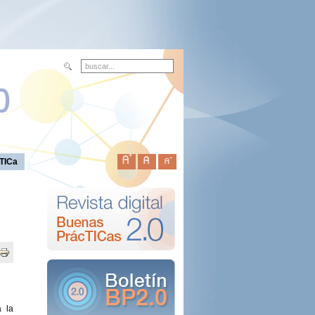
TICa
a la