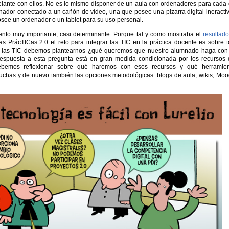
elante con ellos. No es lo mismo disponer de un aula con ordenadores para cada
nador conectado a un cañón de vídeo, una que posee una pizarra digital ineracti
ee un ordenador o un tablet para su uso personal.
ento muy importante, casi determinante. Porque tal y como mostraba el
resultad
 PrácTICas 2.0 el reto para integrar las TIC en la práctica docente es sobre 
 a las TIC debemos plantearnos ¿qué queremos que nuestro alumnado haga con
respuesta a esta pregunta está en gran medida condicionada por los recursos
bemos reflexionar sobre qué haremos con esos recursos y qué herramien
chas y de nuevo también las opciones metodológicas: blogs de aula, wikis, Moo