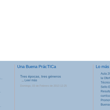
Una Buena PrácTICa
Lo más 
Aula 2
Tres épocas, tres géneros
..
la Ofe
...
Leer más
Técnic
Domingo, 03 de Febrero de 2013 12:25
Sello 
.
Result
currícu
Promov
Buenas
.