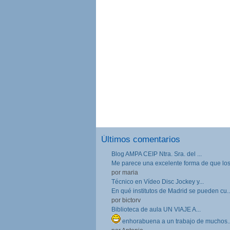
Últimos comentarios
Blog AMPA CEIP Ntra. Sra. del ...
Me parece una excelente forma de que los.
por maria
Técnico en Vídeo Disc Jockey y...
En qué institutos de Madrid se pueden cu..
por bictorv
Biblioteca de aula UN VIAJE A...
enhorabuena a un trabajo de muchos..