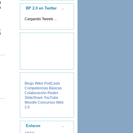
d
a
BP 2.0 en Twitter
Cargando Tweets ...
,
i
Blogs
Wikis
PodCasts
Competencias Básicas
Colaboración
Redes
SlideShare
YouTube
Moodle
Concursos
Web
2.0
Enlaces