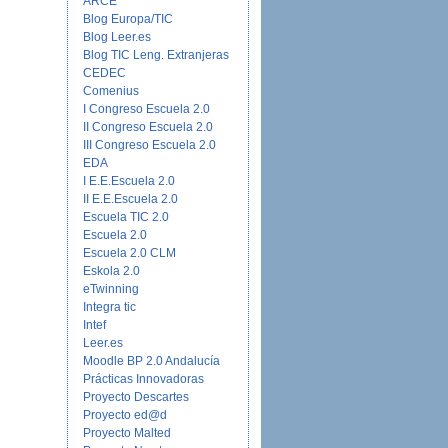
ARCE
Blog Europa/TIC
Blog Leer.es
Blog TIC Leng. Extranjeras
CEDEC
Comenius
I Congreso Escuela 2.0
II Congreso Escuela 2.0
III Congreso Escuela 2.0
EDA
I E.E.Escuela 2.0
II E.E.Escuela 2.0
Escuela TIC 2.0
Escuela 2.0
Escuela 2.0 CLM
Eskola 2.0
eTwinning
Integra tic
Intef
Leer.es
Moodle BP 2.0 Andalucía
Prácticas Innovadoras
Proyecto Descartes
Proyecto ed@d
Proyecto Malted