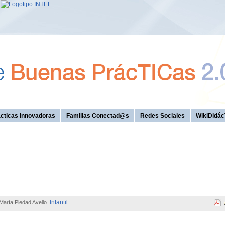
cticas Innovadoras
Familias Conectad@s
Redes Sociales
WikiDidác
Infantil
María Piedad Avello