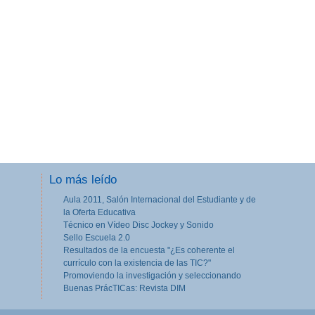
Lo más leído
Aula 2011, Salón Internacional del Estudiante y de
la Oferta Educativa
Técnico en Vídeo Disc Jockey y Sonido
Sello Escuela 2.0
Resultados de la encuesta "¿Es coherente el
currículo con la existencia de las TIC?"
Promoviendo la investigación y seleccionando
Buenas PrácTICas: Revista DIM