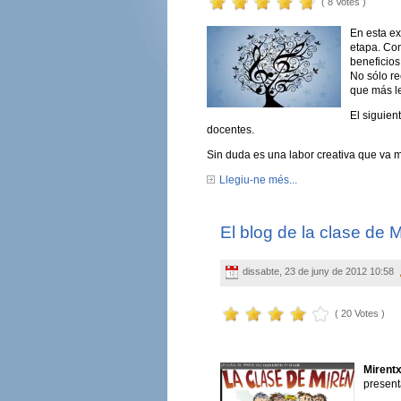
( 8 Votes )
En esta ex
etapa. Con
beneficios
No sólo r
que más le
El siguien
docentes.
Sin duda es una labor creativa que va 
Llegiu-ne més...
El blog de la clase de 
dissabte, 23 de juny de 2012 10:58
( 20 Votes )
Mirent
present