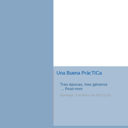
Una Buena PrácTICa
Tres épocas, tres géneros
...
Read more
diumenge, 3 de febrer de 2013 12:25