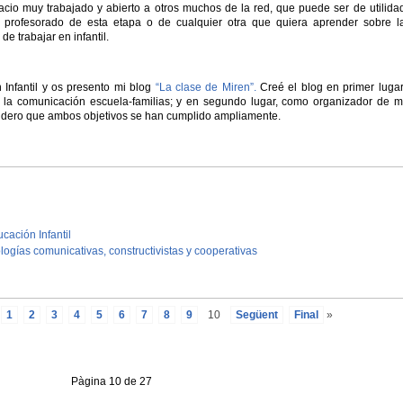
cio muy trabajado y abierto a otros muchos de la red, que puede ser de utilida
 profesorado de esta etapa o de cualquier otra que quiera aprender sobre l
e trabajar en infantil.
Infantil y os presento mi blog
“La clase de Miren”.
Creé el blog en primer lugar
la comunicación escuela-familias; y en segundo lugar, como organizador de m
nsidero que ambos objetivos se han cumplido ampliamente.
ación Infantil
logías comunicativas, constructivistas y cooperativas
1
2
3
4
5
6
7
8
9
10
Següent
Final
»
Pàgina 10 de 27