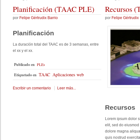
Planificación
(TAAC PLE)
Recursos
(
por
Felipe Gértrudix Barrio
por
Felipe Gértrudix 
Planificación
La duración total del TAAC es de 3 semanas, entre
el xx y el xx.
Publicado en
PLEs
TAAC
Aplicaciones web
Etiquetado en
Escribir un comentario
Leer más...
Recursos
Lorem ipsum dolor si
elit, sed do eiusmod 
dolore magna aliqua
quis nostrud exercita