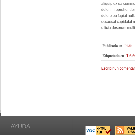
aliquip ex ea commo
dolor in reprehenderi
dolore eu fugiat null
occaecat cupidatat n
officia deserunt moll
Publicado en
PLEs
TAA
Etiquetado en
Escribir un comentar
AYUDA