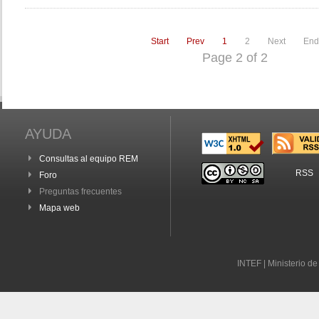
Start
Prev
1
2
Next
End
Page 2 of 2
AYUDA
Consultas al equipo REM
RSS
Foro
Preguntas frecuentes
Mapa web
INTEF | Ministerio d