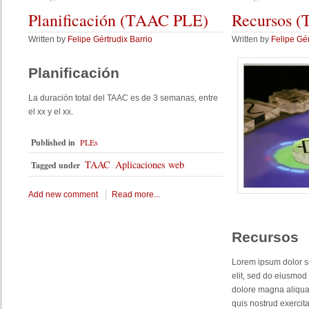
Planificación
(TAAC PLE)
Recursos
(
Written by
Felipe Gértrudix Barrio
Written by
Felipe Gér
Planificación
La duración total del TAAC es de 3 semanas, entre
el xx y el xx.
Published in
PLEs
TAAC
Aplicaciones web
Tagged under
Add new comment
Read more...
Recursos
Lorem ipsum dolor si
elit, sed do eiusmod 
dolore magna aliqua
quis nostrud exercita