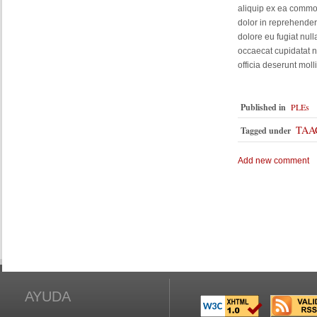
aliquip ex ea commo
dolor in reprehenderi
dolore eu fugiat null
occaecat cupidatat n
officia deserunt moll
Published in
PLEs
TAA
Tagged under
Add new comment
AYUDA