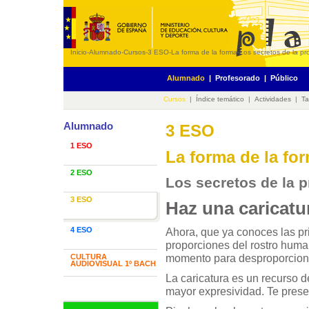
Inicio
-
Alumnado
-
Cursos
-
3 ESO
-
La forma de la forma
-
Los secretos de la p
Alumnado
|
Profesorado
|
Público
Cursos
|
Índice temático
|
Actividades
|
Ta
Alumnado
3 ESO
1 ESO
La forma de la fo
2 ESO
Los secretos de la 
3 ESO
Haz una caricatu
Ahora, que ya conoces las pr
4 ESO
proporciones del rostro huma
momento para desproporcion
CULTURA
AUDIOVISUAL 1º BACH
La caricatura es un recurso d
mayor expresividad. Te prese