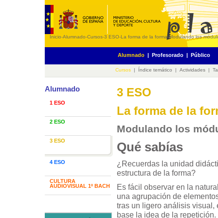
Inicio
-
Alumnado
-
Cursos
-
3 ESO
-
La forma de la forma
-
Modulando los módul
Alumnado
|
Profesorado
|
Público
Cursos
|
Índice temático
|
Actividades
|
Ta
Alumnado
3 ESO
1 ESO
La forma de la fo
2 ESO
Modulando los mód
3 ESO
Qué sabías
¿Recuerdas la unidad didácti
4 ESO
estructura de la forma?
CULTURA
Es fácil observar en la natur
AUDIOVISUAL 1º BACH
una agrupación de elementos 
tras un ligero análisis visu
base la idea de la repetición.