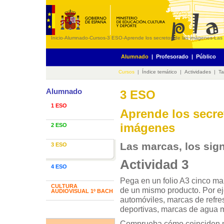
Inicio
-
Alumnado
-
Cursos
-
3 ESO
-
Aprende los secretos de las imágenes
-
Las 
Alumnado
|
Profesorado
|
Público
Cursos
|
Índice temático
|
Actividades
|
Ta
Alumnado
3 ESO
1 ESO
Aprende los secre
imágenes
2 ESO
Las marcas, los sig
3 ESO
Actividad 3
4 ESO
Pega en un folio A3 cinco mar
CULTURA
de un mismo producto. Por e
AUDIOVISUAL 1º BACH
automóviles, marcas de refre
deportivas, marcas de agua mi
Comprueba cómo coinciden m