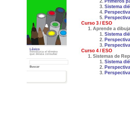
Primeros pa
Sistema diéd
Perspectiva
Perspectiva
Curso 3 / ESO
Aprende a dibujar
Sistema diéd
Perspectiva
Perspectiva 
Léxico
Curso 4 / ESO
Introduzca el término
que desea consultar
Sistemas de Repr
Sistema diéd
Perspectiva
Perspectiva 