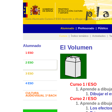
Inicio
-
Alumnado
-
Cursos
-
2 ESO
-
Aprende a dibujar el volumen y el espacio
-
Alumnado
|
Profesorado
|
Público
Cursos
|
Índice temático
|
Actividades
|
Ta
Alumnado
El Volumen
1 ESO
2 ESO
3 ESO
4 ESO
Curso 1 / ESO
Aprende a dibujar
CULTURA
Dibujar el 
AUDIOVISUAL 1º BACH
Curso 2 / ESO
Aprende a dibujar
Los efectos