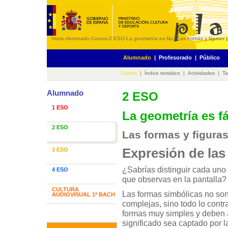
Inicio
-
Alumnado
-
Cursos
-
2 ESO
-
La geometría es fácil
-
Las formas y figuras 
Alumnado
|
Profesorado
|
Público
Cursos
|
Índice temático
|
Actividades
|
Ta
Alumnado
2 ESO
1 ESO
La geometría es fá
2 ESO
Las formas y figura
Expresión de las
3 ESO
¿Sabrías distinguir cada uno
4 ESO
que observas en la pantalla?
CULTURA
Las formas simbólicas no so
AUDIOVISUAL 1º BACH
complejas, sino todo lo contr
formas muy simples y deben 
significado sea captado por 