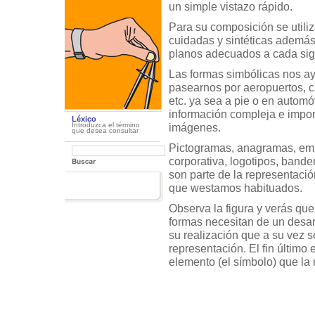
un simple vistazo rápido.
Para su composición se utili
cuidadas y sintéticas además
planos adecuados a cada sig
Las formas simbólicas nos a
pasearnos por aeropuertos, 
etc. ya sea a pie o en autom
información compleja e impo
Léxico
Introduzca el término
imágenes.
que desea consultar
Pictogramas, anagramas, em
corporativa, logotipos, bander
son parte de la representació
que westamos habituados.
Observa la figura y verás qu
formas necesitan de un desar
su realización que a su vez 
representación. El fin último
elemento (el símbolo) que la 