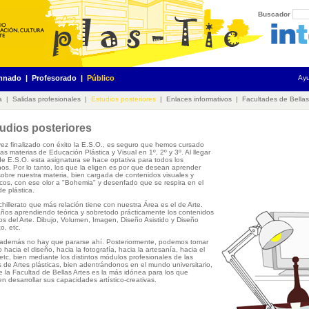
Buscador
mnado
|
Profesorado
|
Público
Ay
a
|
Salidas profesionales
|
Estudios posteriores
|
Enlaces informativos
|
Facultades de Bellas
udios posteriores
ez finalizado con éxito la E.S.O., es seguro que hemos cursado
as materias de Educación Plástica y Visual en 1º, 2º y 3º. Al llegar
de E.S.O. esta asignatura se hace optativa para todos los
os. Por lo tanto, los que la eligen es por que desean aprender
obre nuestra materia, bien cargada de contenidos visuales y
icos, con ese olor a "Bohemia" y desenfado que se respira en el
de plástica.
chillerato que más relación tiene con nuestra Área es el de Arte.
ños aprendiendo teórica y sobretodo prácticamente los contenidos
os del Arte. Dibujo, Volumen, Imagen, Diseño Asistido y Diseño
o, etc.
además no hay que pararse ahí. Posteriormente, podemos tomar
 hacia el diseño, hacia la fotografía, hacia la artesanía, hacia el
 etc, bien mediante los distintos módulos profesionales de las
 de Artes plásticas, bien adentrándonos en el mundo universitario,
 la Facultad de Bellas Artes es la más idónea para los que
en desarrollar sus capacidades artístico-creativas.