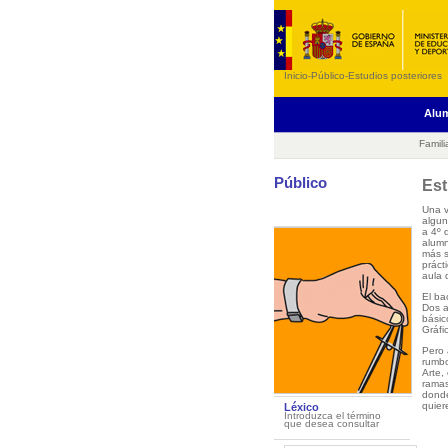
Inicio
-
Público
-
Estudios posteriores
Alu
Famili
Público
Est
Una v
algun
a 4º 
alumn
más s
práct
aula 
El ba
Dos a
básic
Gráfic
Pero 
rumbo
Arte,
ramas
donde
quier
Léxico
Introduzca el término
que desea consultar