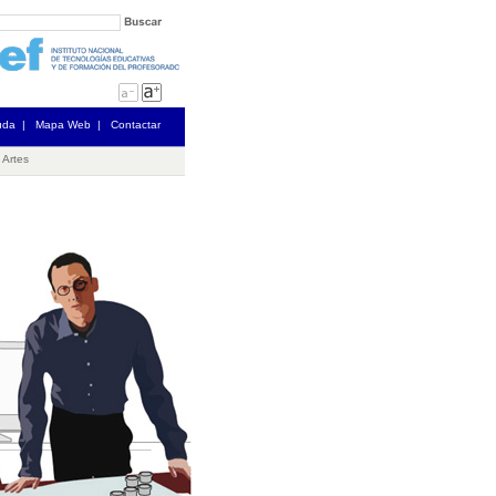
uda
|
Mapa Web
|
Contactar
 Artes