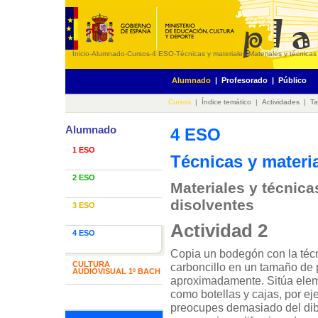
Inicio
-
Alumnado
-
Cursos
-
4 ESO
-
Técnicas y materiales
-
Materiales y técnicas
Alumnado
|
Profesorado
|
Público
Cursos
|
Índice temático
|
Actividades
|
Ta
Alumnado
4 ESO
1 ESO
Técnicas y materi
2 ESO
Materiales y técnica
disolventes
3 ESO
Actividad 2
4 ESO
Copia un bodegón con la técn
CULTURA
carboncillo en un tamaño de
AUDIOVISUAL 1º BACH
aproximadamente. Sitúa ele
como botellas y cajas, por ej
preocupes demasiado del dibu