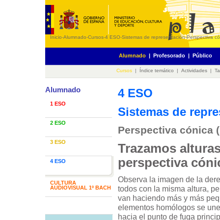
Inicio
-
Alumnado
-
Cursos
-
4 ESO
-
Sistemas de representación
-
Perspectiva cón
Alumnado
|
Profesorado
|
Público
Cursos
|
Índice temático
|
Actividades
|
Ta
Alumnado
4 ESO
1 ESO
Sistemas de repre
2 ESO
Perspectiva cónica (I
3 ESO
Trazamos alturas
perspectiva cóni
4 ESO
Observa la imagen de la dere
CULTURA
todos con la misma altura, pe
AUDIOVISUAL 1º BACH
van haciendo más y más peq
elementos homólogos se une
hacia el punto de fuga princip