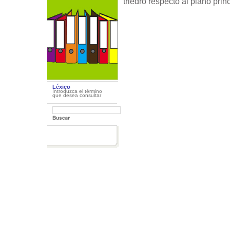
triedro respecto al plano princ
Léxico
Introduzca el término
que desea consultar