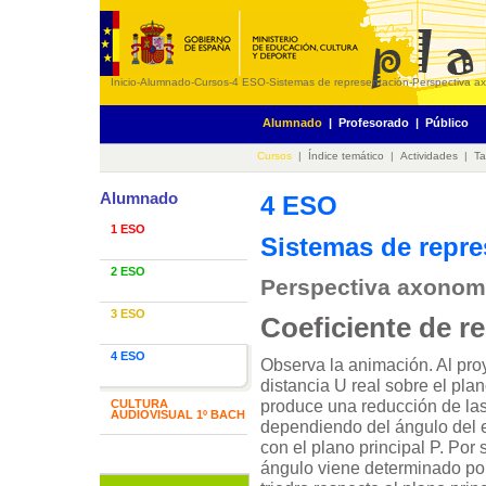
Inicio
-
Alumnado
-
Cursos
-
4 ESO
-
Sistemas de representación
-
Perspectiva ax
Alumnado
|
Profesorado
|
Público
Cursos
|
Índice temático
|
Actividades
|
Ta
Alumnado
4 ESO
1 ESO
Sistemas de repre
2 ESO
Perspectiva axonomét
3 ESO
Coeficiente de r
4 ESO
Observa la animación. Al pro
distancia U real sobre el plan
produce una reducción de las
CULTURA
AUDIOVISUAL 1º BACH
dependiendo del ángulo del 
con el plano principal P. Por
ángulo viene determinado por