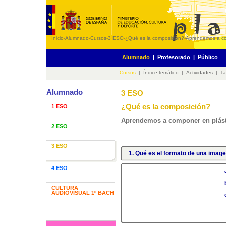
Inicio
-
Alumnado
-
Cursos
-
3 ESO
-
¿Qué es la composición?
-
Aprendemos a co
Alumnado
|
Profesorado
|
Público
Cursos
|
Índice temático
|
Actividades
|
Ta
Alumnado
3 ESO
¿Qué es la composición?
1 ESO
Aprendemos a componer en plást
2 ESO
3 ESO
1. Qué es el formato de una imag
4 ESO
CULTURA
AUDIOVISUAL 1º BACH