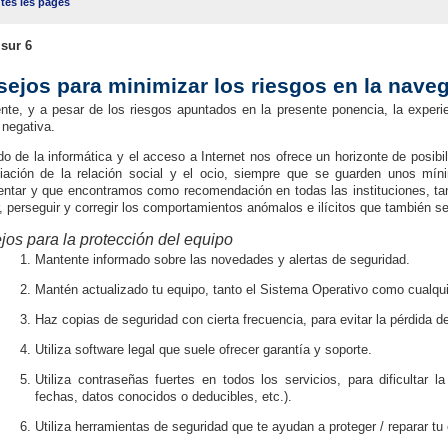
tes les pages
sur 6
ejos para minimizar los riesgos en la naveg
nte, y a pesar de los riesgos apuntados en la presente ponencia, la experie
 negativa.
o de la informática y el acceso a Internet nos ofrece un horizonte de posibil
iación de la relación social y el ocio, siempre que se guarden unos mín
ntar y que encontramos como recomendación en todas las instituciones, ta
r, perseguir y corregir los comportamientos anómalos e ilícitos que también s
os para la protección del equipo
Mantente informado sobre las novedades y alertas de seguridad.
Mantén actualizado tu equipo, tanto el Sistema Operativo como cualqui
Haz copias de seguridad con cierta frecuencia, para evitar la pérdida d
Utiliza software legal que suele ofrecer garantía y soporte.
Utiliza contraseñas fuertes en todos los servicios, para dificultar l
fechas, datos conocidos o deducibles, etc.).
Utiliza herramientas de seguridad que te ayudan a proteger / reparar t