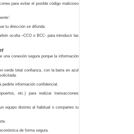
correo para evitar el posible código malicioso
mente’
.
e tu dirección se difunda.
arbón oculta –CCO o BCC- para introducir las
et
de una conexión segura porque la información
n verde total confianza, con la barra en azul
olicitada.
pedirte información confidencial.
uertos, etc.) para realizar transacciones
n equipo distinto al habitual o compartes tu
rte.
n económica de forma segura.