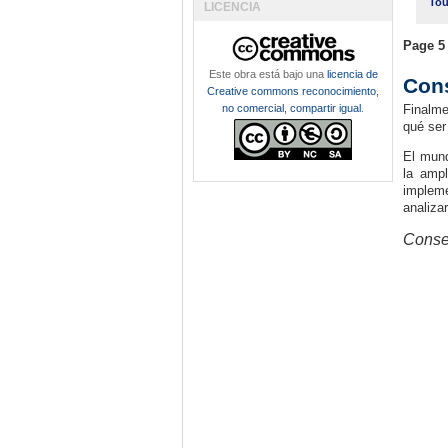
Tou
LICENCIA
Page 5 
Este obra está bajo una
licencia de
Cons
Creative commons reconocimiento,
no comercial, compartir igual
.
Finalme
qué ser
El mund
la ampl
impleme
analiza
Consej