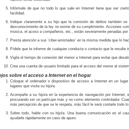
Infórmale de que no todo lo que sale en Internet tiene que ser cier
facilidad.
Indique claramente a su hijo que la comisión de delitos también se 
desconocimiento de la ley no exime de su cumplimiento. Acciones como
música, el acoso a compañeros, etc., están severamente penadas por l
Presta atención a sus ’ciber-amistades’ en la misma medida que lo hac
Pídele que te informe de cualquier conducta o contacto que le result
Vigila el tiempo de conexión del menor a Internet para evitar que desat
Crea una cuenta de usuario limitado para el acceso del menor al siste
jos sobre el acceso a Internet en el hogar
Coloque el ordenador o dispositivo de acceso a Internet en un lug
lugares que visita su hijo/a.
Acompañe a su hijo/a en la experiencia de navegación por Internet, 
procurando ser un partícipe más y no como elemento controlador. Cua
más percepción de que se le respeta, más fácil le será contarle todo l
Sobre todo, hable con su hijo/a. Una buena comunicación es el cauc
ayudarle rápidamente en caso de apuro.