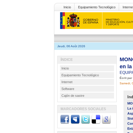
Inicio
Equipamiento Tecnológico
Interne
Jeudi, 06 Août 2026
MONO
ÍNDICE
en la
Inicio
EQUIP
Equipamiento Tecnológico
Écrit pa
Internet
Samedi, 
Software
Cajón de sastre
Ind
MON
La 
MARCADORES SOCIALES
Asp
Sis
Con
Enl