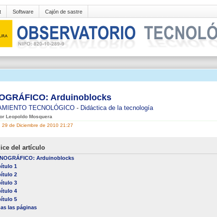
t
Software
Cajón de sastre
GRÁFICO: Arduinoblocks
AMIENTO TECNOLÓGICO
-
Didáctica de la tecnología
por Leopoldo Mosquera
, 29 de Diciembre de 2010 21:27
ice del artículo
NOGRÁFICO: Arduinoblocks
ítulo 1
ítulo 2
ítulo 3
ítulo 4
ítulo 5
as las páginas