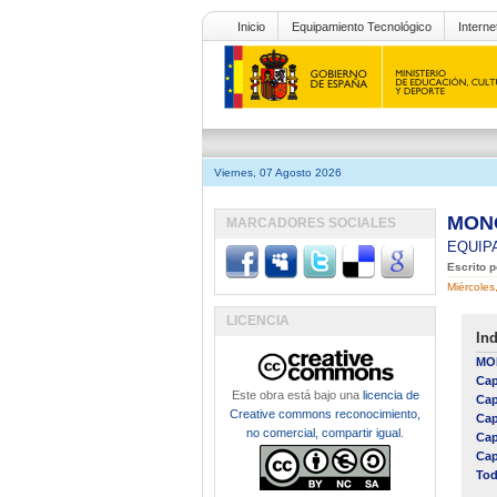
Inicio
Equipamiento Tecnológico
Interne
Viernes, 07 Agosto 2026
MONO
MARCADORES SOCIALES
EQUIP
Escrito 
Miércoles
LICENCIA
Ind
MO
Cap
Este obra está bajo una
licencia de
Cap
Creative commons reconocimiento,
Cap
no comercial, compartir igual
.
Cap
Cap
Tod