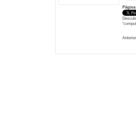
Página
Descubr
“comput
Anterio