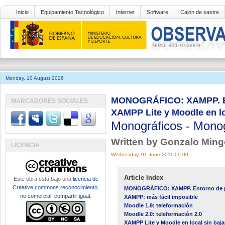
Inicio
Equipamiento Tecnológico
Internet
Software
Cajón de sastre
Monday, 10 August 2026
MONOGRÁFICO: XAMPP. Ent
MARCADORES SOCIALES
XAMPP Lite y Moodle en l
Monográficos
-
Monog
Written by Gonzalo Min
LICENCIA
Wednesday, 01 June 2011 00:00
Article Index
Este obra está bajo una
licencia de
Creative commons reconocimiento,
MONOGRÁFICO: XAMPP. Entorno de pr
no comercial, compartir igual
.
XAMPP: más fácil imposible
Moodle 1.9: teleformación
Moodle 2.0: teleformación 2.0
XAMPP Lite y Moodle en local sin ba