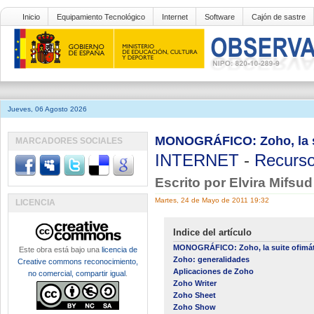
Inicio
Equipamiento Tecnológico
Internet
Software
Cajón de sastre
Jueves, 06 Agosto 2026
MONOGRÁFICO: Zoho, la su
MARCADORES SOCIALES
INTERNET
-
Recurso
Escrito por Elvira Mifsu
Martes, 24 de Mayo de 2011 19:32
LICENCIA
Indice del artículo
MONOGRÁFICO: Zoho, la suite ofimát
Este obra está bajo una
licencia de
Zoho: generalidades
Creative commons reconocimiento,
Aplicaciones de Zoho
no comercial, compartir igual
.
Zoho Writer
Zoho Sheet
Zoho Show