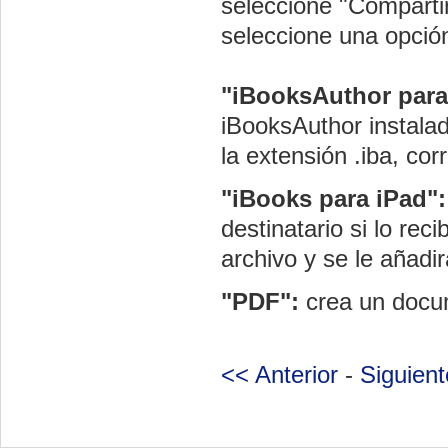
seleccione "Compartir
seleccione una opció
"iBooksAuthor par
iBooksAuthor instalad
la extensión .iba, co
"iBooks para iPad"
destinatario si lo rec
archivo y se le añadi
"PDF":
crea un docum
<< Anterior
-
Siguien