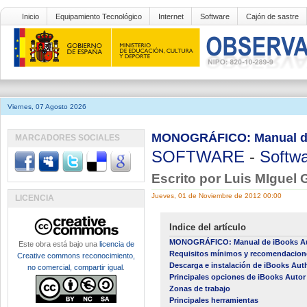
Inicio
Equipamiento Tecnológico
Internet
Software
Cajón de sastre
Viernes, 07 Agosto 2026
MONOGRÁFICO: Manual de i
MARCADORES SOCIALES
SOFTWARE
-
Softwa
Escrito por Luis MIguel 
Jueves, 01 de Noviembre de 2012 00:00
LICENCIA
Indice del artículo
MONOGRÁFICO: Manual de iBooks A
Este obra está bajo una
licencia de
Requisitos mínimos y recomendaciones
Creative commons reconocimiento,
Descarga e instalación de iBooks Aut
no comercial, compartir igual
.
Principales opciones de iBooks Autor p
Zonas de trabajo
Principales herramientas