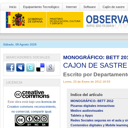
Inicio
Equipamiento Tecnológico
Internet
Software
Cajón de sastre
Sábado, 08 Agosto 2026
MONOGRÁFICO: BETT 2012
MARCADORES SOCIALES
CAJON DE SASTR
Escrito por Departament
Lunes, 23 de Enero de 2012 16:53
LICENCIA
Indice del artículo
MONOGRÁFICO: BETT 2012
Este obra está bajo una
licencia de
Pizarras digitales interactivas
Creative commons reconocimiento,
Medios audiovisuales
no comercial, compartir igual
.
Tablets y Apps
Redes Sociales seguras en el aula y si
Contenidos digitales y Mobile learnin