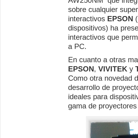
AW250NM que integra 
sobre cualquier supe
interactivos
EPSON
dispositivos) ha pres
interactivos que per
a PC.
En cuanto a otras m
EPSON
,
VIVITEK
y
Como otra novedad de
desarrollo de proyect
ideales para disposit
gama de proyectore