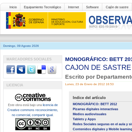
Inicio
Equipamiento Tecnológico
Internet
Software
Cajón de sastre
Domingo, 09 Agosto 2026
MONOGRÁFICO: BETT 2012 -
MARCADORES SOCIALES
CAJON DE SASTR
Escrito por Departament
Lunes, 23 de Enero de 2012 16:53
LICENCIA
Indice del artículo
MONOGRÁFICO: BETT 2012
Este obra está bajo una
licencia de
Pizarras digitales interactivas
Creative commons reconocimiento,
Medios audiovisuales
no comercial, compartir igual
.
Tablets y Apps
Redes Sociales seguras en el aula y si
Contenidos digitales y Mobile learnin