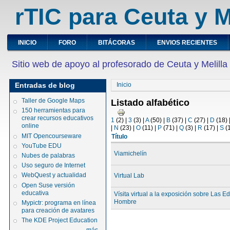
rTIC para Ceuta y M
INICIO
FORO
BITÁCORAS
ENVIOS RECIENTES
Sitio web de apoyo al profesorado de Ceuta y Melilla
Entradas de blog
Inicio
Taller de Google Maps
Listado alfabético
150 herramientas para
crear recursos educativos
1
(2)
|
3
(3)
|
A
(50)
|
B
(37)
|
C
(27)
|
D
(18)
online
|
N
(23)
|
O
(11)
|
P
(71)
|
Q
(3)
|
R
(17)
|
S
(
MIT Opencourseware
Título
YouTube EDU
Viamichelín
Nubes de palabras
Uso seguro de Internet
WebQuest y actualidad
Virtual Lab
Open Suse versión
educativa
Vísita virtual a la exposición sobre Las E
Hombre
Mypictr: programa en línea
para creación de avatares
The KDE Project Education