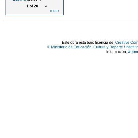
1 of 20
››
more
Este obra está bajo licencia de
Creative Com
© Ministerio de Educación, Cultura y Deporte
/
Institu
Información:
webma