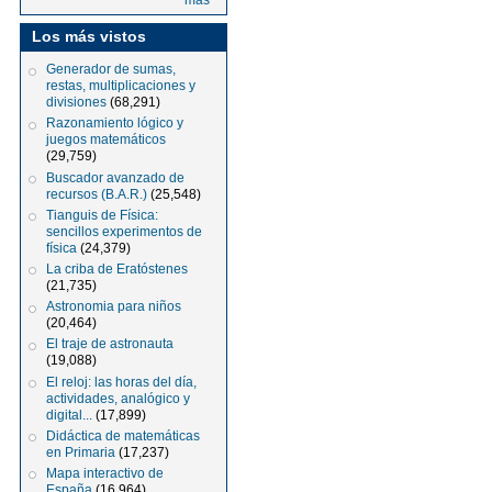
más
Los más vistos
Generador de sumas,
restas, multiplicaciones y
divisiones
(68,291)
Razonamiento lógico y
juegos matemáticos
(29,759)
Buscador avanzado de
recursos (B.A.R.)
(25,548)
Tianguis de Física:
sencillos experimentos de
física
(24,379)
La criba de Eratóstenes
(21,735)
Astronomia para niños
(20,464)
El traje de astronauta
(19,088)
El reloj: las horas del día,
actividades, analógico y
digital...
(17,899)
Didáctica de matemáticas
en Primaria
(17,237)
Mapa interactivo de
España
(16,964)