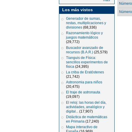
más
Números
Los más vistos
Número
Generador de sumas,
restas, multiplicaciones y
divisiones
(68,336)
Razonamiento lógico y
juegos matemáticos
(29,772)
Buscador avanzado de
recursos (B.A.R.)
(25,579)
Tianguis de Física:
sencillos experimentos de
física
(24,395)
La criba de Eratóstenes
(21,742)
Astronomia para niños
(20,475)
El traje de astronauta
(19,097)
El reloj: las horas del día,
actividades, analógico y
digital...
(17,907)
Didáctica de matemáticas
en Primaria
(17,240)
Mapa interactivo de
España
(16,969)