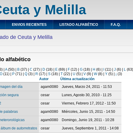
euta y Melilla
ENVIOS RECIENTES
LISTADO ALFABÉTICO
F.A.Q.
ado de Ceuta y Melilla
do alfabético
3)
|
A
(50)
|
B
(37)
|
C
(27)
|
D
(18)
|
E
(69)
|
F
(12)
|
G
(18)
|
H
(6)
|
I
(11)
|
J
(6)
|
L
(63
O
(11)
|
P
(71)
|
Q
(3)
|
R
(17)
|
S
(18)
|
T
(22)
|
U
(5)
|
V
(9)
|
W
(8)
|
Y
(5)
|
¡
(3)
Autor
Última actualización
magen del día
agam0080
Jueves, Marzo 24, 2011 - 11:53
ción segura
cesar
Lunes, Agosto 30, 2010 - 11:25
2
cesar
Viernes, Febrero 17, 2012 - 11:50
e palabras
agam0080
Miércoles, Junio 15, 2011 - 14:50
eterorológicas
agam0080
Domingo, Junio 19, 2011 - 10:28
 álbum de autorretratos
cesar
Jueves, Septiembre 1, 2011 - 14:08