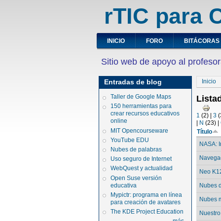
rTIC para C
INICIO
FORO
BITÁCORAS
Sitio web de apoyo al profesor
Entradas de blog
Inicio
Taller de Google Maps
Lista
150 herramientas para
crear recursos educativos
1
(2)
|
3
(
online
|
N
(23)
|
MIT Opencourseware
Título
YouTube EDU
NASA: I
Nubes de palabras
Navega
Uso seguro de Internet
WebQuest y actualidad
Neo K1
Open Suse versión
educativa
Nubes d
Mypictr: programa en línea
Nubes m
para creación de avatares
The KDE Project Education
Nuestro