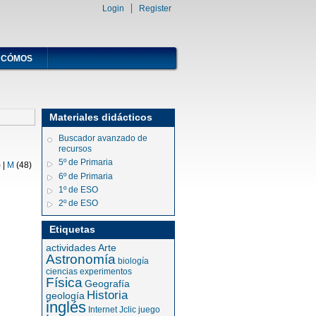
Login
Register
CÓMOS
Materiales didácticos
Buscador avanzado de
recursos
5º de Primaria
)
|
M
(48)
6º de Primaria
1º de ESO
2º de ESO
Etiquetas
actividades
Arte
Astronomía
biología
ciencias
experimentos
Física
Geografía
Historia
geología
inglés
Internet
Jclic
juego