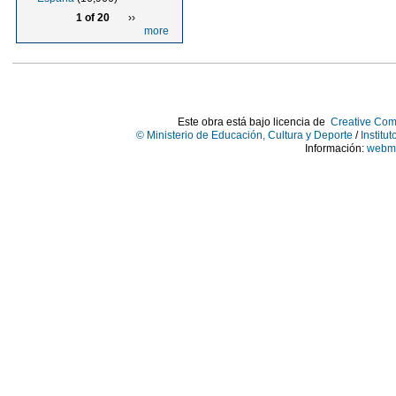
1 of 20
››
more
Este obra está bajo licencia de
Creative Com
© Ministerio de Educación, Cultura y Deporte
/
Institu
Información:
webma