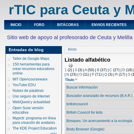
rTIC para Ceuta y M
INICIO
FORO
BITÁCORAS
ENVIOS RECIENTES
Sitio web de apoyo al profesorado de Ceuta y Melilla
Entradas de blog
Inicio
Taller de Google Maps
Listado alfabético
150 herramientas para
crear recursos educativos
1
(2)
|
3
(3)
|
A
(50)
|
B
(37)
|
C
(27)
|
D
(18)
online
|
N
(23)
|
O
(11)
|
P
(71)
|
Q
(3)
|
R
(17)
|
S
(
MIT Opencourseware
Título
YouTube EDU
Buscar información
Nubes de palabras
Buscador avanzado de recursos (B.A.R.)
Uso seguro de Internet
WebQuest y actualidad
britishcouncil
Open Suse versión
educativa
British Council for kids
Mypictr: programa en línea
Bosques. Un acercamiento a la ecología
para creación de avatares
The KDE Project Education
Body Browser (Google)