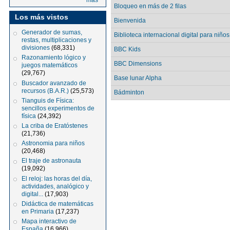
más
Bloqueo en más de 2 filas
Los más vistos
Bienvenida
Generador de sumas,
Biblioteca internacional digital para niños
restas, multiplicaciones y
divisiones
(68,331)
BBC Kids
Razonamiento lógico y
BBC Dimensions
juegos matemáticos
(29,767)
Base lunar Alpha
Buscador avanzado de
recursos (B.A.R.)
(25,573)
Bádminton
Tianguis de Física:
sencillos experimentos de
física
(24,392)
La criba de Eratóstenes
(21,736)
Astronomia para niños
(20,468)
El traje de astronauta
(19,092)
El reloj: las horas del día,
actividades, analógico y
digital...
(17,903)
Didáctica de matemáticas
en Primaria
(17,237)
Mapa interactivo de
España
(16,966)