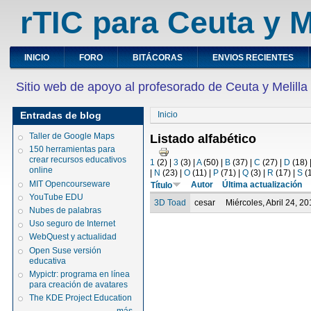
rTIC para Ceuta y M
INICIO
FORO
BITÁCORAS
ENVIOS RECIENTES
Sitio web de apoyo al profesorado de Ceuta y Melilla
Entradas de blog
Inicio
Taller de Google Maps
Listado alfabético
150 herramientas para
crear recursos educativos
1
(2)
|
3
(3)
|
A
(50)
|
B
(37)
|
C
(27)
|
D
(18)
online
|
N
(23)
|
O
(11)
|
P
(71)
|
Q
(3)
|
R
(17)
|
S
(
MIT Opencourseware
Autor
Última actualización
Título
YouTube EDU
3D Toad
cesar
Miércoles, Abril 24, 20
Nubes de palabras
Uso seguro de Internet
WebQuest y actualidad
Open Suse versión
educativa
Mypictr: programa en línea
para creación de avatares
The KDE Project Education