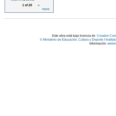
1 of 20
››
more
Este obra está bajo licencia de
Creative Com
© Ministerio de Educación, Cultura y Deporte
/
Institu
Información:
webma