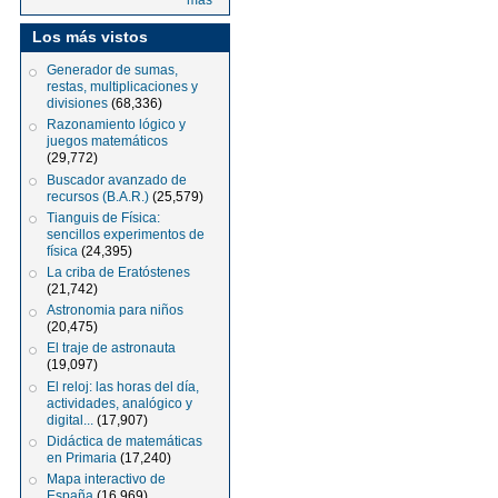
más
Los más vistos
Generador de sumas,
restas, multiplicaciones y
divisiones
(68,336)
Razonamiento lógico y
juegos matemáticos
(29,772)
Buscador avanzado de
recursos (B.A.R.)
(25,579)
Tianguis de Física:
sencillos experimentos de
física
(24,395)
La criba de Eratóstenes
(21,742)
Astronomia para niños
(20,475)
El traje de astronauta
(19,097)
El reloj: las horas del día,
actividades, analógico y
digital...
(17,907)
Didáctica de matemáticas
en Primaria
(17,240)
Mapa interactivo de
España
(16,969)