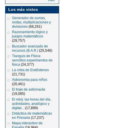
más
Los más vistos
Generador de sumas,
restas, multiplicaciones y
divisiones
(68,291)
Razonamiento lógico y
juegos matemáticos
(29,757)
Buscador avanzado de
recursos (B.A.R.)
(25,546)
Tianguis de Física:
sencillos experimentos de
física
(24,377)
La criba de Eratóstenes
(21,731)
Astronomia para niños
(20,461)
El traje de astronauta
(19,085)
El reloj: las horas del día,
actividades, analógico y
digital...
(17,899)
Didáctica de matemáticas
en Primaria
(17,237)
Mapa interactivo de
España
(16,964)