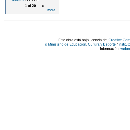
1 of 20
››
more
Este obra está bajo licencia de
Creative Com
© Ministerio de Educación, Cultura y Deporte
/
Institu
Información:
webma