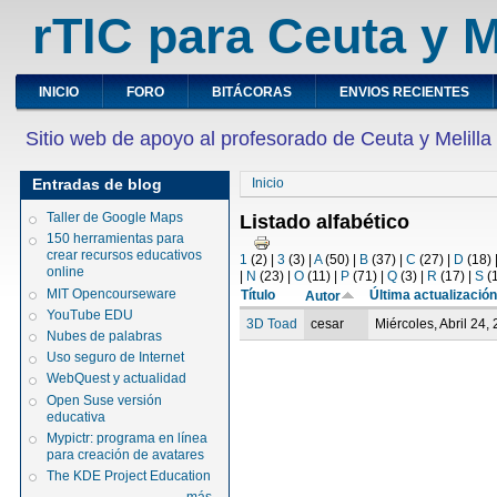
rTIC para Ceuta y M
INICIO
FORO
BITÁCORAS
ENVIOS RECIENTES
Sitio web de apoyo al profesorado de Ceuta y Melilla
Entradas de blog
Inicio
Taller de Google Maps
Listado alfabético
150 herramientas para
crear recursos educativos
1
(2)
|
3
(3)
|
A
(50)
|
B
(37)
|
C
(27)
|
D
(18)
online
|
N
(23)
|
O
(11)
|
P
(71)
|
Q
(3)
|
R
(17)
|
S
(
MIT Opencourseware
Título
Última actualizació
Autor
YouTube EDU
3D Toad
cesar
Miércoles, Abril 24,
Nubes de palabras
Uso seguro de Internet
WebQuest y actualidad
Open Suse versión
educativa
Mypictr: programa en línea
para creación de avatares
The KDE Project Education