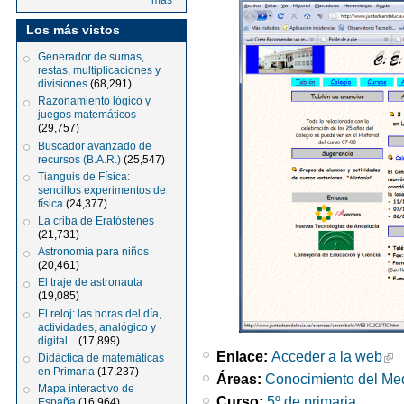
más
Los más vistos
Generador de sumas,
restas, multiplicaciones y
divisiones
(68,291)
Razonamiento lógico y
juegos matemáticos
(29,757)
Buscador avanzado de
recursos (B.A.R.)
(25,547)
Tianguis de Física:
sencillos experimentos de
física
(24,377)
La criba de Eratóstenes
(21,731)
Astronomia para niños
(20,461)
El traje de astronauta
(19,085)
El reloj: las horas del día,
actividades, analógico y
digital...
(17,899)
Enlace:
Acceder a la web
Didáctica de matemáticas
en Primaria
(17,237)
Áreas:
Conocimiento del Me
Mapa interactivo de
Curso:
5º de primaria
España
(16,964)