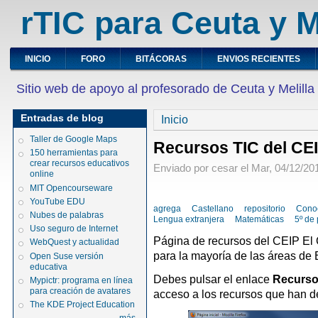
rTIC para Ceuta y M
INICIO
FORO
BITÁCORAS
ENVIOS RECIENTES
Sitio web de apoyo al profesorado de Ceuta y Melilla
Entradas de blog
Inicio
Taller de Google Maps
Recursos TIC del CE
150 herramientas para
crear recursos educativos
Enviado por cesar el Mar, 04/12/201
online
MIT Opencourseware
YouTube EDU
agrega
Castellano
repositorio
Conoc
Nubes de palabras
Lengua extranjera
Matemáticas
5º de 
Uso seguro de Internet
Página de recursos del CEIP El
WebQuest y actualidad
para la mayoría de las áreas de E
Open Suse versión
educativa
Debes pulsar el enlace
Recurso
Mypictr: programa en línea
para creación de avatares
acceso a los recursos que han 
The KDE Project Education