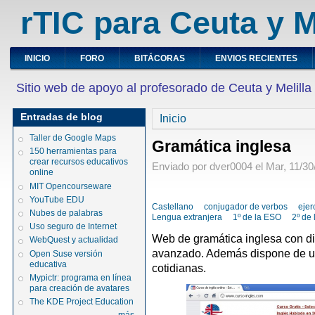
rTIC para Ceuta y M
INICIO
FORO
BITÁCORAS
ENVIOS RECIENTES
Sitio web de apoyo al profesorado de Ceuta y Melilla
Entradas de blog
Inicio
Taller de Google Maps
Gramática inglesa
150 herramientas para
crear recursos educativos
Enviado por dver0004 el Mar, 11/30
online
MIT Opencourseware
YouTube EDU
Castellano
conjugador de verbos
ejer
Nubes de palabras
Lengua extranjera
1º de la ESO
2º de
Uso seguro de Internet
Web de gramática inglesa con dis
WebQuest y actualidad
avanzado. Además dispone de u
Open Suse versión
educativa
cotidianas.
Mypictr: programa en línea
para creación de avatares
The KDE Project Education