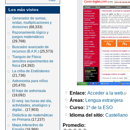
más
Los más vistos
Generador de sumas,
restas, multiplicaciones y
divisiones
(68,333)
Razonamiento lógico y
juegos matemáticos
(29,768)
Buscador avanzado de
recursos (B.A.R.)
(25,573)
Tianguis de Física:
sencillos experimentos de
física
(24,392)
La criba de Eratóstenes
(21,736)
Astronomia para niños
(20,470)
El traje de astronauta
Enlace:
Acceder a la web
(19,092)
Áreas:
Lengua extranjera
El reloj: las horas del día,
actividades, analógico y
Curso:
1º de la ESO
digital...
(17,903)
Idioma del sitio:
Castellano
Didáctica de matemáticas
en Primaria
(17,237)
Promedio:
Mapa interactivo de
España
(16,966)