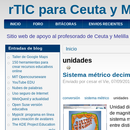
rTIC para Ceuta y M
INICIO
FORO
BITÁCORAS
ENVIOS RECIENTES
Sitio web de apoyo al profesorado de Ceuta y Melilla
Entradas de blog
Inicio
Taller de Google Maps
unidades
150 herramientas para
crear recursos educativos
online
Sistema métrico decim
MIT Opencourseware
Enviado por cesar el Vie, 07/09/201
YouTube EDU
Nubes de palabras
Uso seguro de Internet
conversión
sistema métrico
unidades
WebQuest y actualidad
Open Suse versión
Unidad di
educativa
de magnit
Mypictr: programa en línea
sistema m
para creación de avatares
The KDE Project Education
entre dist