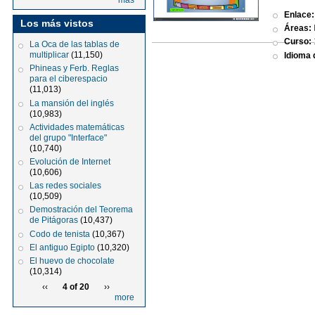
más
Enlace
Los más vistos
Áreas:
Curso:
La Oca de las tablas de
multiplicar
(11,150)
Idioma d
Phineas y Ferb. Reglas
para el ciberespacio
(11,013)
La mansión del inglés
(10,983)
Actividades matemáticas
del grupo "Interface"
(10,740)
Evolución de Internet
(10,606)
Las redes sociales
(10,509)
Demostración del Teorema
de Pitágoras
(10,437)
Codo de tenista
(10,367)
El antiguo Egipto
(10,320)
El huevo de chocolate
(10,314)
‹‹
4 of 20
››
more