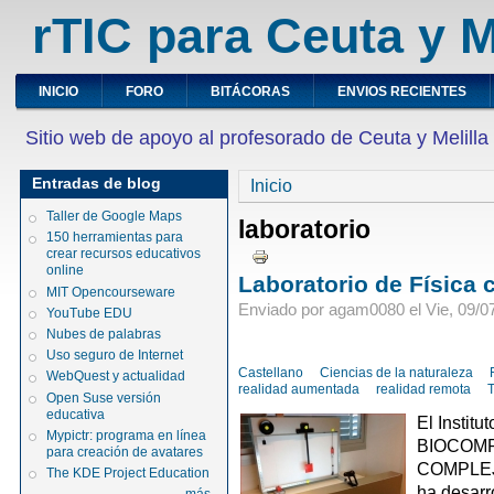
rTIC para Ceuta y M
INICIO
FORO
BITÁCORAS
ENVIOS RECIENTES
Sitio web de apoyo al profesorado de Ceuta y Melilla
Entradas de blog
Inicio
Taller de Google Maps
laboratorio
150 herramientas para
crear recursos educativos
online
Laboratorio de Física
MIT Opencourseware
Enviado por agam0080 el Vie, 09/07
YouTube EDU
Nubes de palabras
Uso seguro de Internet
Castellano
Ciencias de la naturaleza
WebQuest y actualidad
realidad aumentada
realidad remota
Open Suse versión
educativa
El Institu
Mypictr: programa en línea
BIOCOMP
para creación de avatares
COMPLEJO
The KDE Project Education
ha desarr