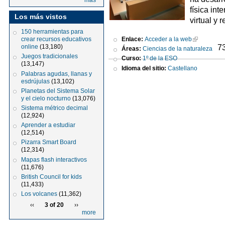
más
física int
Los más vistos
virtual y
150 herramientas para
Enlace:
Acceder a la web
crear recursos educativos
7
online
(13,180)
Áreas:
Ciencias de la naturaleza
Juegos tradicionales
Curso:
1º de la ESO
(13,147)
Idioma del sitio:
Castellano
Palabras agudas, llanas y
esdrújulas
(13,102)
Planetas del Sistema Solar
y el cielo nocturno
(13,076)
Sistema métrico decimal
(12,924)
Aprender a estudiar
(12,514)
Pizarra Smart Board
(12,314)
Mapas flash interactivos
(11,676)
British Council for kids
(11,433)
Los volcanes
(11,362)
‹‹
3 of 20
››
more