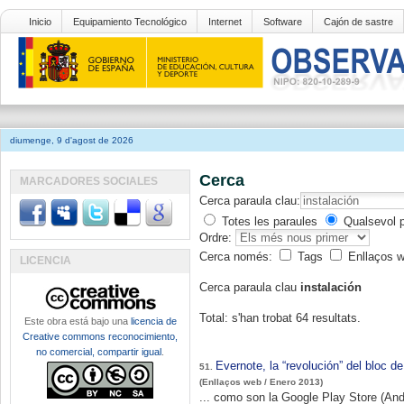
Inicio
Equipamiento Tecnológico
Internet
Software
Cajón de sastre
diumenge, 9 d'agost de 2026
Cerca
MARCADORES SOCIALES
Cerca paraula clau:
Totes les paraules
Qualsevol 
Ordre:
Cerca només:
Tags
Enllaços 
LICENCIA
Cerca paraula clau
instalación
Total: s'han trobat 64 resultats.
Este obra está bajo una
licencia de
Creative commons reconocimiento,
no comercial, compartir igual
.
Evernote, la “revolución” del bloc d
51.
(Enllaços web / Enero 2013)
... como son la Google Play Store (And