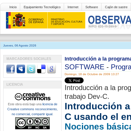
Inicio
Equipamiento Tecnológico
Internet
Software
Cajón de sastre
Jueves, 06 Agosto 2026
Introducción a la program
MARCADORES SOCIALES
SOFTWARE
-
Progr
Domingo, 18 de Octubre de 2009 13:27
LICENCIA
Introducción a la pro
trabajo Dev-C.
Introducción a
Este obra está bajo una
licencia de
Creative commons reconocimiento,
C usando el en
no comercial, compartir igual
.
Nociones básic