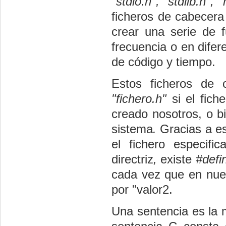
"stdio.h", "stdlib.h", 
ficheros de cabecera
crear una serie de f
frecuencia o en dife
de código y tiempo.
Estos ficheros de 
"fichero.h"
si el fich
creado nosotros, o bi
sistema
.
Gracias a est
el fichero especif
directriz
,
existe
#defin
cada vez que en nu
por "valor2.
Una sentencia es la 