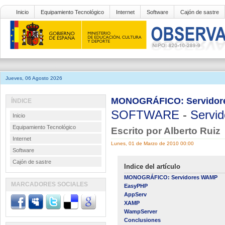
Inicio
Equipamiento Tecnológico
Internet
Software
Cajón de sastre
Jueves, 06 Agosto 2026
MONOGRÁFICO: Servidor
ÍNDICE
SOFTWARE
-
Servid
Inicio
Equipamiento Tecnológico
Escrito por Alberto Ruiz
Internet
Lunes, 01 de Marzo de 2010 00:00
Software
Cajón de sastre
Indice del artículo
MONOGRÁFICO: Servidores WAMP
MARCADORES SOCIALES
EasyPHP
AppServ
XAMP
WampServer
Conclusiones