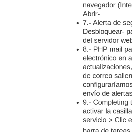
navegador (Inter
Abrir-
7.- Alerta de s
Desbloquear- pa
del servidor we
8.- PHP mail pa
electrónico en 
actualizaciones,
de correo sali
configuraríamos 
envío de alertas
9.- Completing
activar la casi
servicio > Clic 
barra de tareas