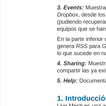
3. Events:
Muestra 
Dropbox
, desde los
(pudiendo recuperar
equipos que se han
En la parte inferio
genera
RSS
para Go
lo que sucede en n
4. Sharing:
Muestr
compartir las ya exi
5. Help:
Documentac
1. Introducció
Live
Mesh
es una a