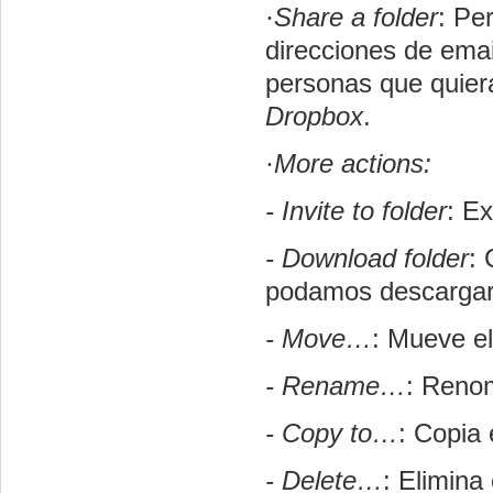
·
Share a folder
: Pe
direcciones de emai
personas que quier
Dropbox
.
·
More actions:
- Invite to folder
: E
- Download folder
: 
podamos descargar
- Move…
: Mueve el
- Rename…
: Renom
- Copy to…
: Copia 
- Delete…
: Elimina