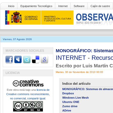
Inicio
Equipamiento Tecnológico
Internet
Software
Cajón de sastre
Viernes, 07 Agosto 2026
MONOGRÁFICO: Sistemas 
MARCADORES SOCIALES
INTERNET
-
Recurso
Escrito por Luis Martín 
Martes, 30 de Noviembre de 2010 00:00
LICENCIA
Indice del artículo
MONOGRÁFICO: Sistemas de almacen
Este obra está bajo una
licencia de
Dropbox
Creative commons reconocimiento,
Windows Live Mesh
no comercial, compartir igual
.
Ubuntu ONE
Zumo drive
ADrive