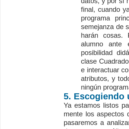
datos, y por sí
final, cuando y
programa prin
semejanza de su
harán cosas. P
alumno ante e
posibilidad di
clase Cuadrado
e interactuar c
atributos, y to
ningún programa
5. Escogiendo 
Ya estamos listos pa
mente los aspectos 
pasaremos a analizar