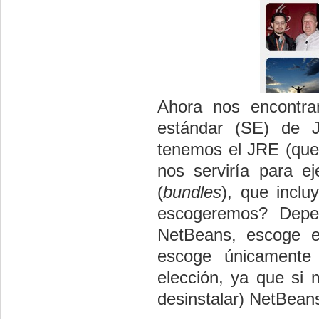
Ahora nos encontra
estándar (SE) de J
tenemos el JRE (que
nos serviría para e
(
bundles
), que incl
escogeremos? Depen
NetBeans, escoge el
escoge únicamente
elección, ya que si 
desinstalar) NetBean