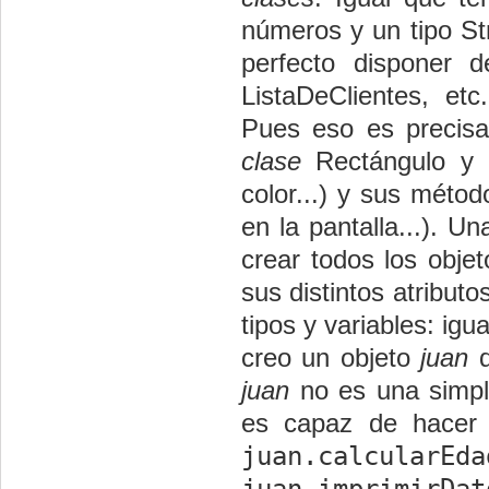
números y un tipo St
perfecto disponer 
ListaDeClientes, et
Pues eso es precis
clase
Rectángulo y de
color...) y sus métod
en la pantalla...). U
crear todos los obje
sus distintos atributo
tipos y variables: ig
creo un objeto
juan
d
juan
no es una simple
es capaz de hacer 
juan.calcularEda
juan.imprimirDat