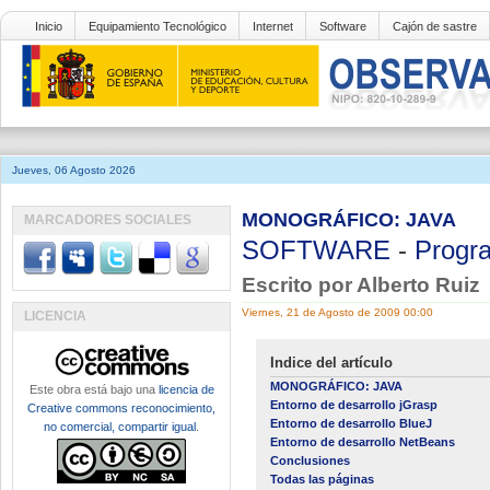
Inicio
Equipamiento Tecnológico
Internet
Software
Cajón de sastre
Jueves, 06 Agosto 2026
MONOGRÁFICO: JAVA
MARCADORES SOCIALES
SOFTWARE
-
Progr
Escrito por Alberto Ruiz
Viernes, 21 de Agosto de 2009 00:00
LICENCIA
Indice del artículo
MONOGRÁFICO: JAVA
Este obra está bajo una
licencia de
Entorno de desarrollo jGrasp
Creative commons reconocimiento,
Entorno de desarrollo BlueJ
no comercial, compartir igual
.
Entorno de desarrollo NetBeans
Conclusiones
Todas las páginas