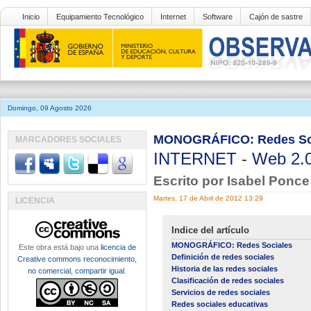
Inicio
Equipamiento Tecnológico
Internet
Software
Cajón de sastre
Domingo, 09 Agosto 2026
MONOGRÁFICO: Redes Socia
MARCADORES SOCIALES
INTERNET
-
Web 2.
Escrito por Isabel Ponc
Martes, 17 de Abril de 2012 13:29
LICENCIA
Indice del artículo
MONOGRÁFICO: Redes Sociales
Este obra está bajo una
licencia de
Definición de redes sociales
Creative commons reconocimiento,
Historia de las redes sociales
no comercial, compartir igual
.
Clasificación de redes sociales
Servicios de redes sociales
Redes sociales educativas