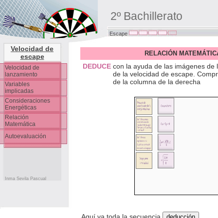
2º Bachillerato
Escape
Velocidad de
RELACIÓN MATEMÁTIC
escape
DEDUCE
con la ayuda de las imágenes de l
Velocidad de
de la velocidad de escape. Compr
lanzamiento
de la columna de la derecha
Variables
implicadas
Consideraciones
Energéticas
Relación
Energía Potencial
Matemática
Energía Cinética
Autoevaluación
Inma Sevila Pascual
Aquí va toda la secuencia