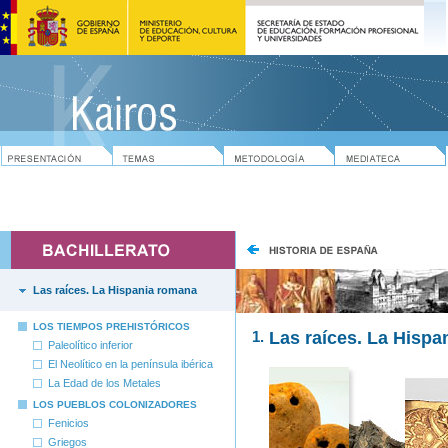
Las raíces. La Hispania romana
LOS TIEMPOS PREHISTÓRICOS
1.
Las raíces. La Hisp
Paleolítico inferior
El Neolítico en la península ibérica
La Edad de los Metales
LOS PUEBLOS COLONIZADORES
Fenicios
Griegos