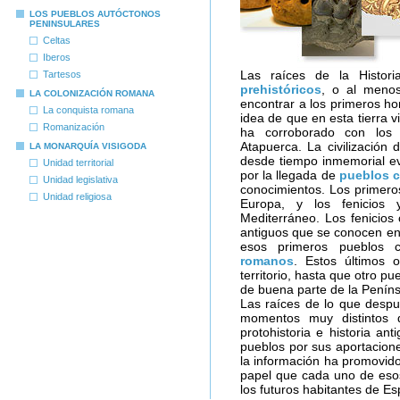
LOS PUEBLOS AUTÓCTONOS
PENINSULARES
Celtas
Iberos
Las raíces de la Histo
Tartesos
prehistóricos
, o al meno
LA COLONIZACIÓN ROMANA
encontrar a los primeros ho
La conquista romana
idea de que en esta tierra 
Romanización
ha corroborado con los
Atapuerca. La civilización 
LA MONARQUÍA VISIGODA
desde tiempo inmemorial ev
Unidad territorial
por la llegada de
pueblos c
Unidad legislativa
conocimientos. Los primeros
Unidad religiosa
Europa, y los fenicios 
Mediterráneo. Los fenicios
antiguos que se conocen en
esos primeros pueblos co
romanos
. Estos últimos o
territorio, hasta que otro pu
de buena parte de la Penínsu
Las raíces de lo que despu
momentos muy distintos d
protohistoria e historia an
pueblos por sus aportacione
la información ha promovido
papel que cada uno de esos
los futuros habitantes de Es