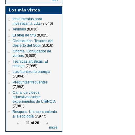
más
Los más vistos
Instrumentos para
investigar la LUZ
(8,046)
Animals
(8,038)
El blog de 5ºB
(8,025)
Dinosaurios. Tesoros del
desierto del Gobi
(8,016)
Onoma. Conjugador de
verbos
(8,005)
Técnicas artísticas: El
collage
(7,995)
Las fuentes de energía
(7,994)
Preguntas frecuentes
(7,992)
Canal de vídeos
educativos sobre
experimentos de CIENCIA
(7,981)
Bosques. Un acercamiento
a la ecología
(7,977)
‹‹
11 of 20
››
more