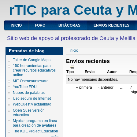
rTIC para Ceuta y M
INICIO
FORO
BITÁCORAS
ENVIOS RECIENTES
Sitio web de apoyo al profesorado de Ceuta y Melilla
Entradas de blog
Inicio
Taller de Google Maps
Envíos recientes
150 herramientas para
crear recursos educativos
Tipo
Envío
Autor
Res
online
No hay mensajes disponibles.
MIT Opencourseware
YouTube EDU
« primera
‹ anterior
…
7
sig
Nubes de palabras
Uso seguro de Internet
WebQuest y actualidad
Open Suse versión
educativa
Mypictr: programa en línea
para creación de avatares
The KDE Project Education