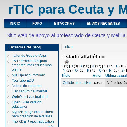
rTIC para Ceuta y M
INICIO
FORO
BITÁCORAS
ENVIOS RECIENTES
Sitio web de apoyo al profesorado de Ceuta y Melilla
Entradas de blog
Inicio
Taller de Google Maps
Listado alfabético
150 herramientas para
crear recursos educativos
1
(2)
|
3
(3)
|
A
(50)
|
B
(37)
|
C
(27)
|
D
(18)
online
|
N
(23)
|
O
(11)
|
P
(71)
|
Q
(3)
|
R
(17)
|
S
(
MIT Opencourseware
Título
Autor
Última actual
YouTube EDU
Quijote interactivo
cesar
Miércoles, J
Nubes de palabras
Uso seguro de Internet
WebQuest y actualidad
Open Suse versión
educativa
Mypictr: programa en línea
para creación de avatares
The KDE Project Education