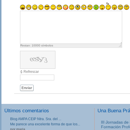
Restan:
10000
símbolos
Refrescar
Enviar
Últimos comentarios
Una Buena Pr
Blog AMPA CEIP Ntra. Sra. del ...
III Jornadas de
Me parece una excelente forma de que los...
Formación Prof
por maria