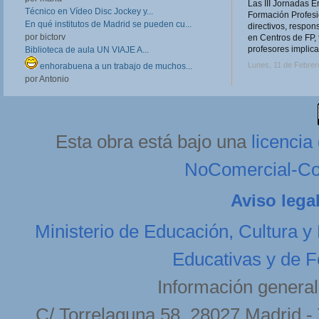
Las III Jornadas 
Técnico en Vídeo Disc Jockey y...
Formación Profesio
En qué institutos de Madrid se pueden cu...
directivos, respo
por bictorv
en Centros de FP, 
profesores implica
Biblioteca de aula UN VIAJE A...
Lunes, 11 de Febrer
enhorabuena a un trabajo de muchos...
por Antonio
Esta obra está bajo una
licenci
NoComercial-Com
Aviso lega
Ministerio de Educación, Cultura y
Educativas y de F
Información general
C/ Torrelaguna 58. 28027 Madrid - 