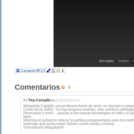
Dim lights
Embed
Comentarios
#2
Pep Campillo
02-02-2013 15:37
Margalida Capellà, una profesora fuera de serie, un ejemplo a segui
Como decía Zafón, "no hay lenguas muertas, sino cerebros aletargad
Renovarse o morir, ...gracias a las nuevas tecnologías el latín y el
lejos.
Mientras el gobierno reduce la partida presupuestaria para los cent
motivada que lucha como Odiseo contra viento y marea.
Enhorabona Margalida!!!