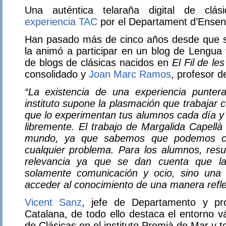
Una auténtica telaraña digital de clás
experiencia TAC
por el Departament d’Ensen
Han pasado más de cinco años desde que 
la animó a participar en un blog de Lengua 
de blogs de clásicas nacidos en
El Fil de le
consolidado y
Joan Marc Ramos
, profesor d
“La existencia de una experiencia punter
instituto supone la plasmación que trabajar 
que lo experimentan tus alumnos cada día y
libremente. El trabajo de Margalida Capell
mundo, ya que sabemos que podemos co
cualquier problema. Para los alumnos, resu
relevancia ya que se dan cuenta que l
solamente comunicación y ocio, sino una
acceder al conocimiento de una manera refle
Vicent Sanz
, jefe de Departamento y pro
Catalana, de todo ello destaca el entorno v
de Clásicas en el instituto Premià de Mar y t