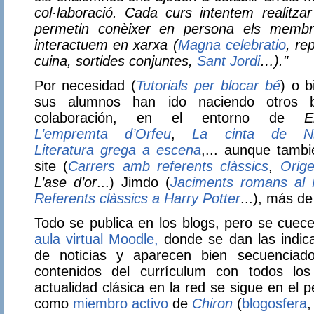
col·laboració. Cada curs intentem realitzar
permetin conèixer en persona els membre
interactuem en xarxa (
Magna celebratio
, re
cuina, sortides conjuntes,
Sant Jordi
…)."
Por necesidad (
Tutorials per blocar bé
) o b
sus alumnos han ido naciendo otros b
colaboración, en el entorno de
E
L’empremta d’Orfeu
,
La cinta de Νί
Literatura grega a escena
,... aunque tambi
site (
Carrers amb referents clàssics
,
Orige
L’ase d’or
...) Jimdo (
Jaciments romans al
Referents clàssics a Harry Potter
...), más d
Todo se publica en los blogs, pero se cuece
aula virtual Moodle
,
donde se dan las indic
de noticias y aparecen bien secuenciado
contenidos del currículum con todos los 
actualidad clásica en la red se sigue en el p
como
miembro
activo
de
Chiron
(
blogosfera