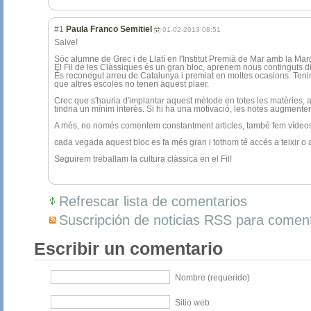
#1
Paula Franco Semitiel
01-02-2013 08:51
Salve!
Sóc alumne de Grec i de Llatí en l'Institut Premià de Mar amb la Mar
El Fil de les Clàssiques és un gran bloc, aprenem nous continguts dia
És reconegut arreu de Catalunya i premiat en moltes ocasions. Tenim
que altres escoles no tenen aquest plaer.
Crec que s'hauria d'implantar aquest mètode en totes les matèries, ai
tindria un mínim interès. Si hi ha una motivació, les notes augmenten
A més, no només comentem constantment articles, també fem vídeos,
cada vegada aquest bloc es fa més gran i tothom té accés a teixir o a 
Seguirem treballam la cultura clàssica en el Fil!
Refrescar lista de comentarios
Suscripción de noticias RSS para coment
Escribir un comentario
Nombre (requerido)
Sitio web