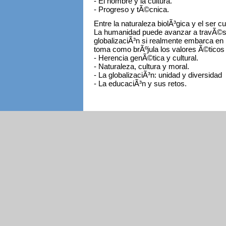
- El hombre y la cultura.
- Progreso y tÃ©cnica.
Entre la naturaleza biolÃ³gica y el ser c
La humanidad puede avanzar a travÃ©s
globalizaciÃ³n si realmente embarca en
toma como brÃºjula los valores Ã©ticos 
- Herencia genÃ©tica y cultural.
- Naturaleza, cultura y moral.
- La globalizaciÃ³n: unidad y diversidad
- La educaciÃ³n y sus retos.