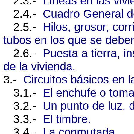
2.3.-
Líneas en las vivi
2.4.-
Cuadro General de
2.5.-
Hilos, grosor, cor
tubos en los que se deben
2.6.-
Puesta a tierra, i
de la vivienda.
3.-
Circuitos básicos en l
3.1.-
El enchufe o toma 
3.2.-
Un punto de luz, d
3.3.-
El timbre.
3.4.-
La conmutada.