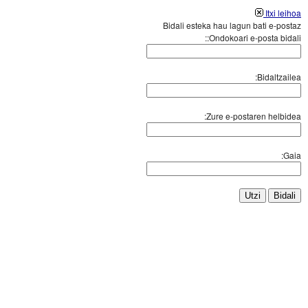
Itxi leihoa
Bidali esteka hau lagun bati e-postaz
Ondokoari e-posta bidali::
Bidaltzailea:
Zure e-postaren helbidea:
Gaia:
Utzi
Bidali