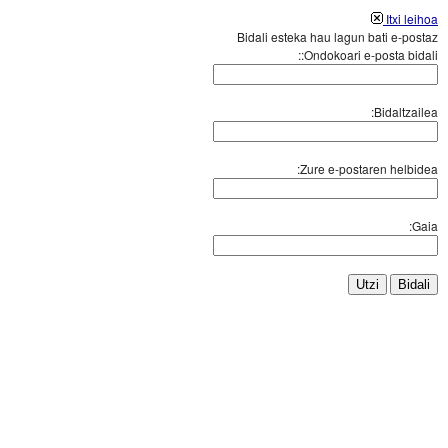
Itxi leihoa
Bidali esteka hau lagun bati e-postaz
Ondokoari e-posta bidali::
Bidaltzailea:
Zure e-postaren helbidea:
Gaia:
Utzi
Bidali