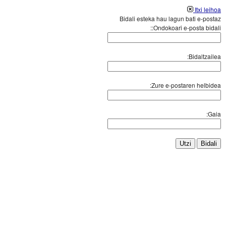
Itxi leihoa
Bidali esteka hau lagun bati e-postaz
Ondokoari e-posta bidali::
Bidaltzailea:
Zure e-postaren helbidea:
Gaia:
Utzi
Bidali