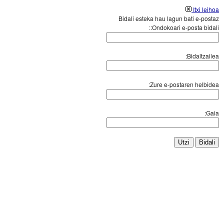
Itxi leihoa
Bidali esteka hau lagun bati e-postaz
Ondokoari e-posta bidali::
Bidaltzailea:
Zure e-postaren helbidea:
Gaia:
Utzi
Bidali