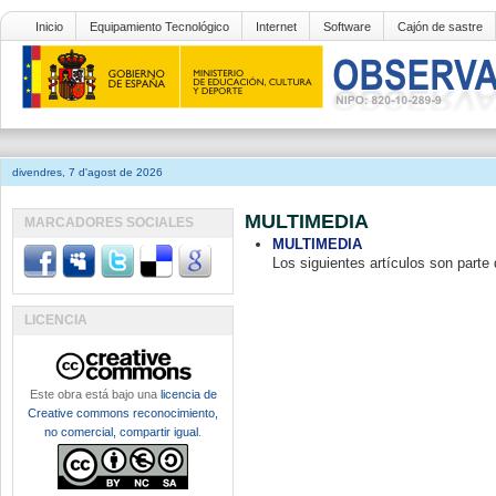
Inicio
Equipamiento Tecnológico
Internet
Software
Cajón de sastre
divendres, 7 d'agost de 2026
MULTIMEDIA
MARCADORES SOCIALES
MULTIMEDIA
Los siguientes artículos son parte 
LICENCIA
Este obra está bajo una
licencia de
Creative commons reconocimiento,
no comercial, compartir igual
.