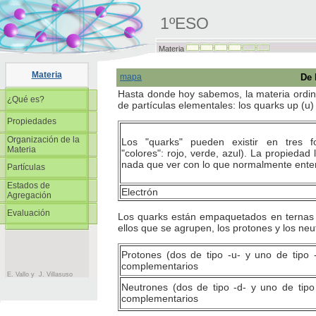
1ºESO
Materia
Materia
mapa
De 
Hasta donde hoy sabemos, la materia ordina
¿Qué es?
de partículas elementales: los quarks up (u) 
Propiedades
Organización de la
Volumen
Los "quarks" pueden existir en tres fo
Materia
Masa
"colores": rojo, verde, azul). La propiedad 
Atracción entre
nada que ver con lo que normalmente ente
Densidad
Partículas
masas
Estados de
De lo sencillo a lo
Efectos de la
Electrón
Agregación
complejo
gravedad
Elementos y
Carga eléctrica
Estado sólido
Evaluación
Los quarks están empaquetados en ternas (
compuestos
Estado líquido
ellos que se agrupen, los protones y los neu
Estado gaseoso
Estado de plasma
Protones (dos de tipo -u- y uno de tipo 
Cambios de estado
complementarios
E. Vallo y J. Villasuso
Neutrones (dos de tipo -d- y uno de tipo
complementarios